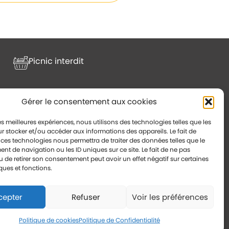
Picnic interdit
Gérer le consentement aux cookies
VEZ NOUS
les meilleures expériences, nous utilisons des technologies telles que les
r stocker et/ou accéder aux informations des appareils. Le fait de
llage
 ces technologies nous permettra de traiter des données telles que le
t de navigation ou les ID uniques sur ce site. Le fait de ne pas
rofesseur Langevin
u de retirer son consentement peut avoir un effet négatif sur certaines
E
ques et fonctions.
 59 61 57 55
lille@parctortuga.fr
cepter
Refuser
Voir les préférences
Politique de cookies
Politique de Confidentialité