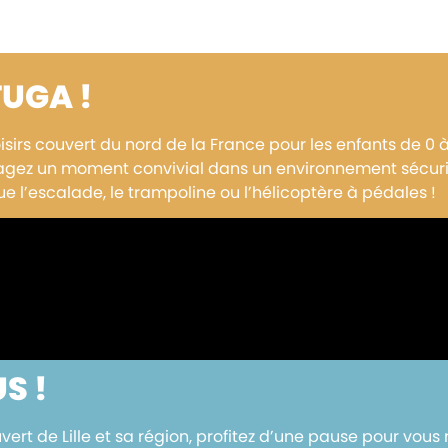
TUGA !
loisirs couvert du nord de la France pour les enfants de 0 
rtagez un moment convivial dans un environnement sécuri
ue l’escalade, le trampoline ou l’hélicoptère à pédales !
S !
vert de Lille et sa région, profitez d’une pause pour vous