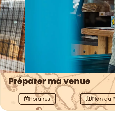
Préparer ma venue
La Taverne de
Horaires
Plan du 
la Tortue