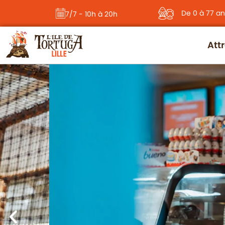
principal
De 0 à 77 an
7/7 - 10h à 20h
Att