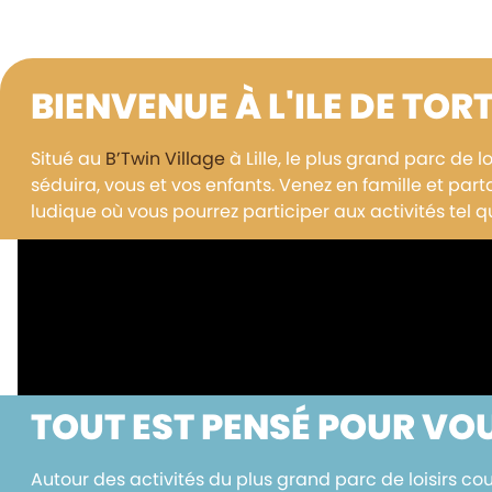
Découvrez le menu
BIENVENUE À L'ILE DE TOR
Situé au
B’Twin Village
à Lille, le plus grand parc de 
séduira, vous et vos enfants. Venez en famille et pa
ludique où vous pourrez participer aux activités tel q
TOUT EST PENSÉ POUR VOU
Autour des activités du plus grand parc de loisirs cou