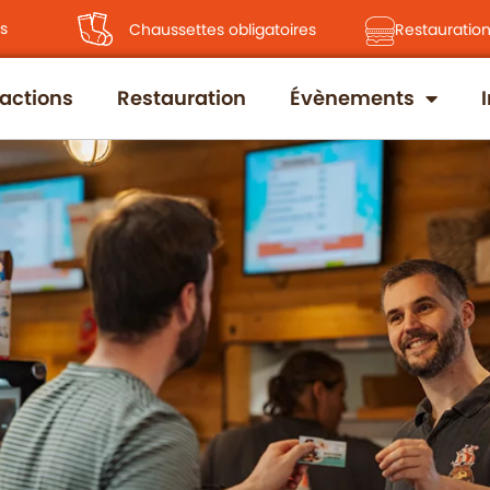
s
Chaussettes obligatoires
Restauration
ractions
Restauration
Évènements