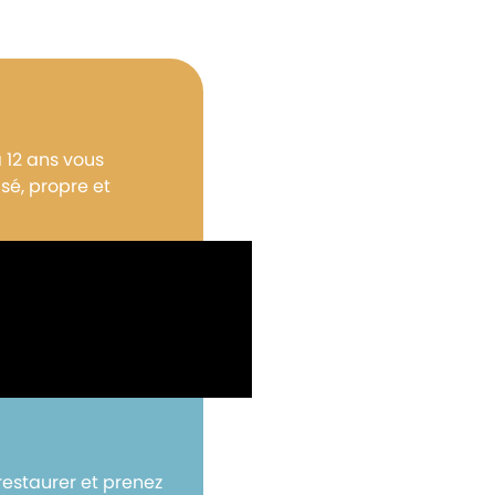
à 12 ans vous
sé, propre et
 restaurer et prenez