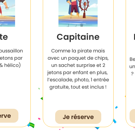
te
Capitaine
ussaillon
Comme la pirate mais
jetons par
avec un paquet de chips,
Be
 & hélico)
un sachet surprise et 2
un
jetons par enfant en plus,
?
l’escalade, photo, 1 entrée
gratuite, tout est inclus !
erve
Je réserve