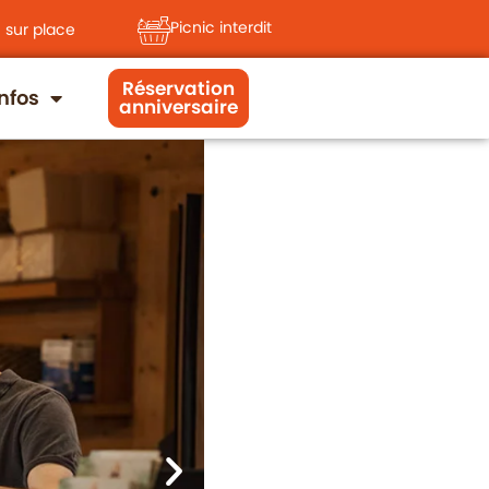
Picnic interdit
 sur place
Réservation
Infos
anniversaire