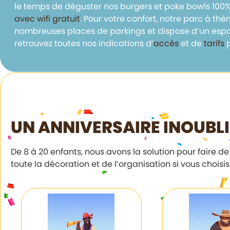
le temps de déguster nos burgers et poke bowls 100%
avec wifi gratuit
. Pour votre confort, notre parc à thè
nombreuses places de parkings et dispose d’un espac
retrouvez toutes nos indications d’
accès
et de
tarifs
p
UN ANNIVERSAIRE INOUBL
De 8 à 20 enfants, nous avons la solution pour faire d
toute la décoration et de l’organisation si vous choisi